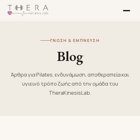
ΓΝΏΣΗ & ΈΜΠΝΕΥΣΗ
Blog
Άρθρα για Pilates, ενδυνάμωση, αποθεραπεία και
υγιεινό τρόπο ζωής από την ομάδα του
TheraKinesisLab.